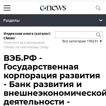
Разделы
Индексная книга (каталог)
CNews
*
Все категории
199231
▼
Получите все материалы
CNews по ключевому слову
ВЭБ.РФ -
Государственная
корпорация развития
- Банк развития и
внешнеэкономическо
деятельности -