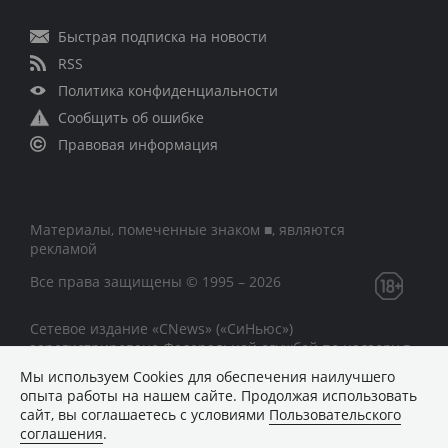
Быстрая подписка на новости
RSS
Политика конфиденциальности
Сообщить об ошибке
Правовая информация
Материалы, помеченные знаком ■, являются
рекламой
Все права защищены © 1995 – 2026
Сетевое издание «CNews» («СиНьюс»)
зарегистрировано Федеральной службой по надзору в
сфере связи, информационных технологий и массовых
Мы используем Сookies для обеспечения наилучшего
коммуникаций 09.11.2018 за номером Эл № ФС77 –
опыта работы на нашем сайте. Продолжая использовать
74283
сайт, вы соглашаетесь с условиями
Пользовательского
соглашения
.