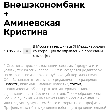
Внешэкономбанк
+
Аминевская
Кристина
В Москве завершилась XI Международная
13.06.2012
конференция по управлению проектами
«ПМСофт»
* Страница-профиль компании, системы (продукта или
услуги), технологии, персоны и т.п. создается редактором
на основе анализа архива публикаций портала CNews.
Обрабатываются тексты всех редакционных разделов
(
новости
, включая "Главные новости",
статьи
,
аналитические обзоры рынков, интервью, а также
содержание партнёрских проектов). Таким образом, чем
больше публикаций на CNews было с именем компании
или продукта/услуги, тем более информативен профиль.
Профиль может быть дополнен (обогащен) дополнительной