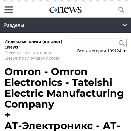
Разделы
Индексная книга (каталог)
CNews
*
Все категории
199124
▼
Получите все материалы
CNews по ключевому слову
Omron - Omron
Electronics - Tateishi
Electric Manufacturing
Company
+
АТ-Электроникс - АТ-