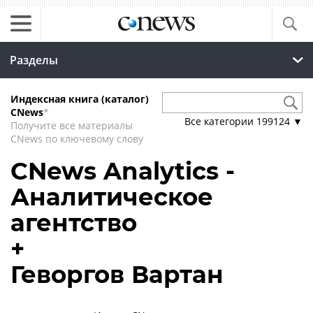
Разделы
Индексная книга (каталог)
CNews
*
Все категории
199124
▼
Получите все материалы
CNews по ключевому слову
CNews Analytics -
Аналитическое
агентство
+
Геворгов Вартан