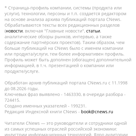
* Страница-профиль компании, системы (продукта или
услуги), технологии, персоны и т.п. создается редактором
на основе анализа архива публикаций портала CNews.
Обрабатываются тексты всех редакционных разделов
(
новости
, включая "Главные новости",
статьи
,
аналитические обзоры рынков, интервью, а также
содержание партнёрских проектов). Таким образом, чем
больше публикаций на CNews было с именем компании
или продукта/услуги, тем более информативен профиль.
Профиль может быть дополнен (обогащен) дополнительной
информацией, в т.ч. презентацией о компании или
продукте/услуге.
Обработан архив публикаций портала CNews.ru c 11.1998
до 08.2026 годы.
Ключевых фраз выявлено - 1463330, в очереди разбора -
724415.
Создано именных указателей - 199231.
Редакция Индексной книги CNews -
book@cnews.ru
Читатели CNews — это руководители и сотрудники одной
из самых успешных отраслей российской экономики:
индустрии информационных технологий. Ядро аудитории