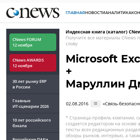
ГЛАВНАЯ
НОВОСТИ
АНАЛИТИКА
КО
Индексная книга (каталог) CNe
Получите все материалы CNews 
CNews FORUM
слову
12 ноября
Microsoft Ex
CNews AWARDS
12 ноября
+
Маруллин Д
30 лет рынку ERP
в России
Главные
02.08.2016
«Связь-безопас
ИТ-сценарии
2026
* Страница-профиль компании, сис
10 лет российского
создается редактором на основе
бэкапа
тексты всех редакционных раздел
обзоры рынков, интервью, а такж
Российские ПАКи