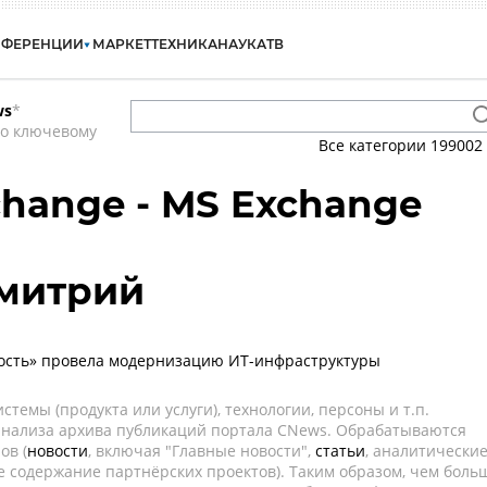
НФЕРЕНЦИИ
МАРКЕТ
ТЕХНИКА
НАУКА
ТВ
ws
*
по ключевому
Все категории
199002
change - MS Exchange
митрий
ность» провела модернизацию ИТ-инфраструктуры
темы (продукта или услуги), технологии, персоны и т.п.
 анализа архива публикаций портала CNews. Обрабатываются
ов (
новости
, включая "Главные новости",
статьи
, аналитически
е содержание партнёрских проектов). Таким образом, чем боль