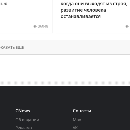
нью
когда они выходят из строя,
развитие человека
останавливается
36048
КАЗАТЬ ЕЩЕ
CNews
Соцсети
Об издании
Max
Реклама
VK