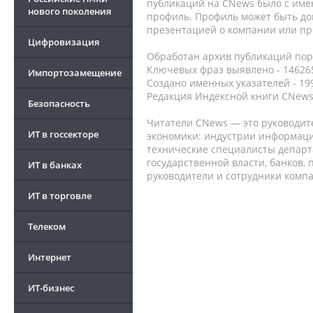
публикаций на CNews было с име
нового поколения
профиль. Профиль может быть до
презентацией о компании или про
Цифровизация
Обработан архив публикаций порт
Ключевых фраз выявлено - 146265
Импортозамещение
Создано именных указателей - 19
Редакция Индексной книги CNews
Безопасность
Читатели CNews — это руководит
ИТ в госсекторе
экономики: индустрии информаци
технические специалисты депар
государственной власти, банков,
ИТ в банках
руководители и сотрудники комп
ИТ в торговле
Телеком
Интернет
ИТ-бизнес