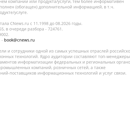
нем компании или продукта/услуги, тем более информативен
полнен (обогащен) дополнительной информацией, в т.ч.
дукте/услуге.
ала CNews.ru c 11.1998 до 08.2026 годы.
5, в очереди разбора - 724761.
9002.
 -
book@cnews.ru
ели и сотрудники одной из самых успешных отраслей российск
онных технологий. Ядро аудитории составляют топ-менеджеры
таментов информатизации федеральных и региональных орган
 промышленных компаний, розничных сетей, а также
аний-поставщиков информационных технологий и услуг связи.