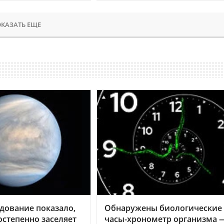
КАЗАТЬ ЕЩЕ
дование показало,
Обнаружены биологические
остепенно заселяет
часы-хронометр организма 