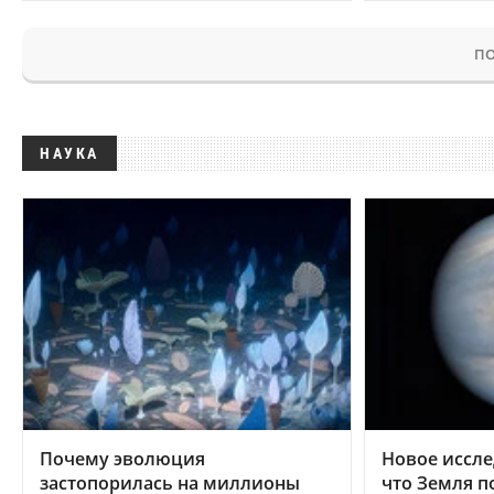
ПО
НАУКА
Почему эволюция
Новое иссле
застопорилась на миллионы
что Земля п