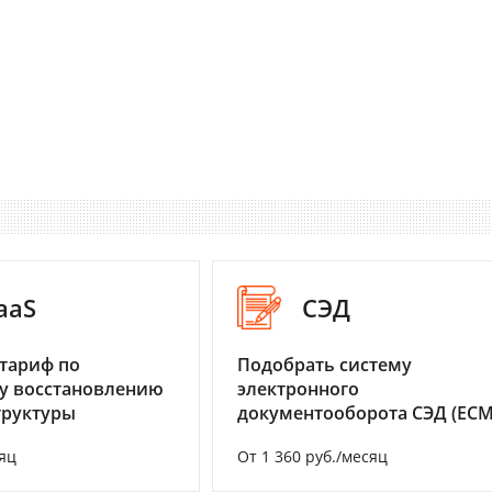
aaS
СЭД
тариф по
Подобрать систему
у восстановлению
электронного
труктуры
документооборота СЭД (ECM
яц
От 1 360 руб./месяц