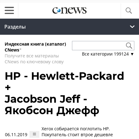
Разделы
Индексная книга (каталог)
CNews
*
Все категории
199124
▼
Получите все материалы
CNews по ключевому слову
HP - Hewlett-Packard
+
Jacobson Jeff -
Якобсон Джефф
Xerox собирается поглотить HP.
06.11.2019
Покупатель стоит втрое дешевле