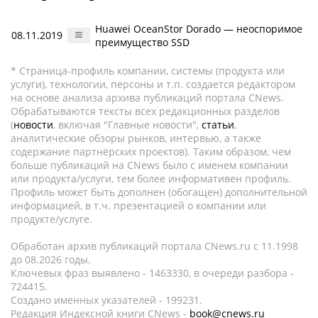
Huawei OceanStor Dorado — неоспоримое
08.11.2019
преимущество SSD
* Страница-профиль компании, системы (продукта или
услуги), технологии, персоны и т.п. создается редактором
на основе анализа архива публикаций портала CNews.
Обрабатываются тексты всех редакционных разделов
(
новости
, включая "Главные новости",
статьи
,
аналитические обзоры рынков, интервью, а также
содержание партнёрских проектов). Таким образом, чем
больше публикаций на CNews было с именем компании
или продукта/услуги, тем более информативен профиль.
Профиль может быть дополнен (обогащен) дополнительной
информацией, в т.ч. презентацией о компании или
продукте/услуге.
Обработан архив публикаций портала CNews.ru c 11.1998
до 08.2026 годы.
Ключевых фраз выявлено - 1463330, в очереди разбора -
724415.
Создано именных указателей - 199231.
Редакция Индексной книги CNews -
book@cnews.ru