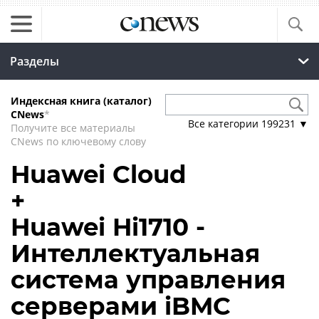
Разделы
Индексная книга (каталог)
CNews
*
Все категории
199231
▼
Получите все материалы
CNews по ключевому слову
Huawei Cloud
+
Huawei Hi1710 -
Интеллектуальная
система управления
серверами iBMC