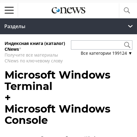
Разделы
Индексная книга (каталог)
CNews
*
Все категории
199124
▼
Получите все материалы
CNews по ключевому слову
Microsoft Windows
Terminal
+
Microsoft Windows
Console