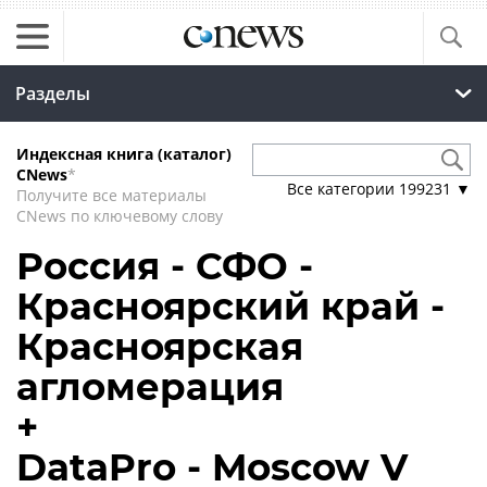
Разделы
Индексная книга (каталог)
CNews
*
Все категории
199231
▼
Получите все материалы
CNews по ключевому слову
Россия - СФО -
Красноярский край -
Красноярская
агломерация
+
DataPro - Moscow V