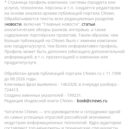
* Страница-профиль компании, системы (продукта или
услуги), технологии, персоны и т.п. создается редактором
на основе анализа архива публикаций портала CNews.
Обрабатываются тексты всех редакционных разделов
(
новости
, включая "Главные новости",
статьи
,
аналитические обзоры рынков, интервью, а также
содержание партнёрских проектов). Таким образом, чем
больше публикаций на CNews было с именем компании
или продукта/услуги, тем более информативен профиль.
Профиль может быть дополнен (обогащен) дополнительной
информацией, в т.ч. презентацией о компании или
продукте/услуге.
Обработан архив публикаций портала CNews.ru c 11.1998
до 08.2026 годы.
Ключевых фраз выявлено - 1463328, в очереди разбора -
724413.
Создано именных указателей - 199231.
Редакция Индексной книги CNews -
book@cnews.ru
Читатели CNews — это руководители и сотрудники одной
из самых успешных отраслей российской экономики:
индустрии информационных технологий. Ядро аудитории
составляют топ-менеджеры и технические специалисты