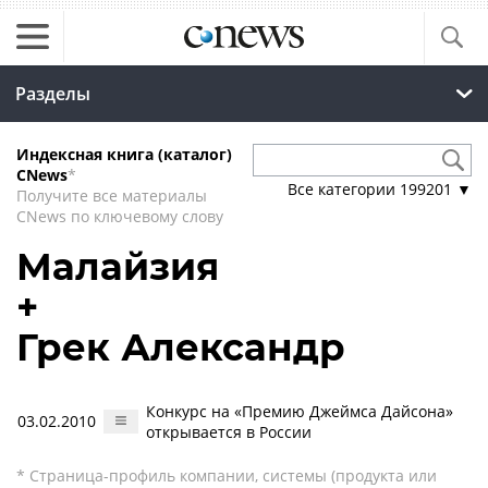
Разделы
Индексная книга (каталог)
CNews
*
Все категории
199201
▼
Получите все материалы
CNews по ключевому слову
Малайзия
+
Грек Александр
Конкурс на «Премию Джеймса Дайсона»
03.02.2010
открывается в России
* Страница-профиль компании, системы (продукта или