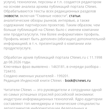
услуги), технологии, персоны и т.п. создается редактором
на основе анализа архива публикаций портала CNews.
Обрабатываются тексты всех редакционных разделов
(
новости
, включая "Главные новости",
статьи
,
аналитические обзоры рынков, интервью, а также
содержание партнёрских проектов). Таким образом, чем
больше публикаций на CNews было с именем компании
или продукта/услуги, тем более информативен профиль.
Профиль может быть дополнен (обогащен) дополнительной
информацией, в т.ч. презентацией о компании или
продукте/услуге.
Обработан архив публикаций портала CNews.ru c 11.1998
до 08.2026 годы.
Ключевых фраз выявлено - 1463181, в очереди разбора -
724410.
Создано именных указателей - 199201.
Редакция Индексной книги CNews -
book@cnews.ru
Читатели CNews — это руководители и сотрудники одной
из самых успешных отраслей российской экономики:
индустрии информационных технологий. Ядро аудитории
составляют топ-менеджеры и технические специалисты
департаментов информатизации федеральных и