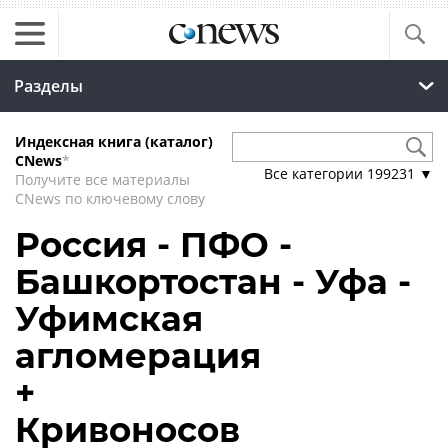
Разделы
Индексная книга (каталог)
CNews
*
Все категории
199231
▼
Получите все материалы
CNews по ключевому слову
Россия - ПФО -
Башкортостан - Уфа -
Уфимская
агломерация
+
Кривоносов