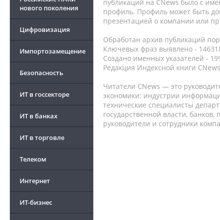
публикаций на CNews было с име
нового поколения
профиль. Профиль может быть до
презентацией о компании или про
Цифровизация
Обработан архив публикаций порт
Ключевых фраз выявлено - 146318
Импортозамещение
Создано именных указателей - 19
Редакция Индексной книги CNews
Безопасность
Читатели CNews — это руководит
ИТ в госсекторе
экономики: индустрии информаци
технические специалисты депар
государственной власти, банков,
ИТ в банках
руководители и сотрудники комп
ИТ в торговле
Телеком
Интернет
ИТ-бизнес