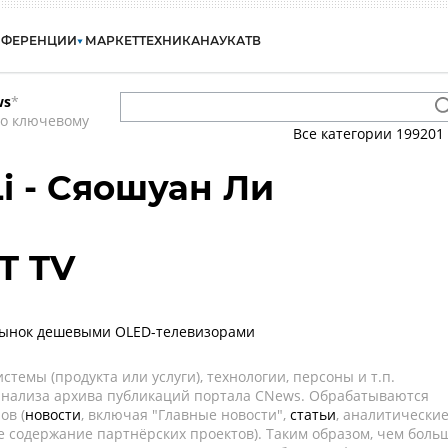
НФЕРЕНЦИИ
МАРКЕТ
ТЕХНИКА
НАУКА
ТВ
ws
*
по ключевому
Все категории
199201
i - Сяошуан Ли
T TV
 рынок дешевыми OLED-телевизорами
темы (продукта или услуги), технологии, персоны и т.п.
 анализа архива публикаций портала CNews. Обрабатываются
ов (
новости
, включая "Главные новости",
статьи
, аналитически
е содержание партнёрских проектов). Таким образом, чем боль