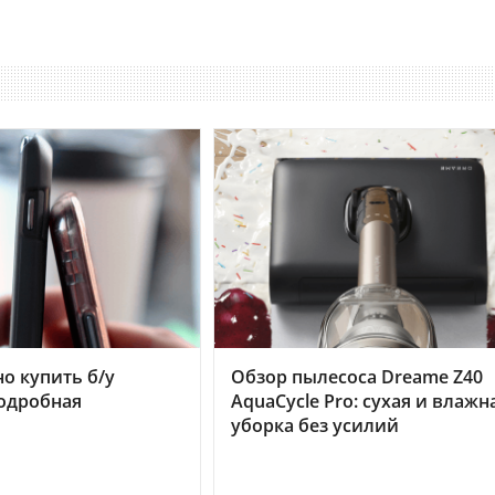
но купить б/у
Обзор пылесоса Dreame Z40
подробная
AquaCycle Pro: сухая и влажн
уборка без усилий