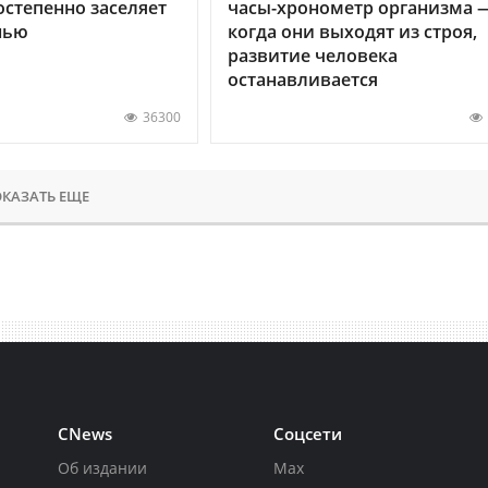
остепенно заселяет
часы-хронометр организма 
нью
когда они выходят из строя,
развитие человека
останавливается
36300
КАЗАТЬ ЕЩЕ
CNews
Соцсети
Об издании
Max