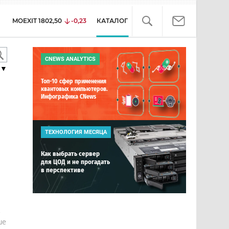
MOEXIT
1802,50
-0,23
КАТАЛОГ
CNEWS ANALYTICS
▼
Топ-10 сфер применения
квантовых компьютеров.
Инфографика CNews
ТЕХНОЛОГИЯ МЕСЯЦА
Как выбрать сервер
для ЦОД и не прогадать
в перспективе
е
ше