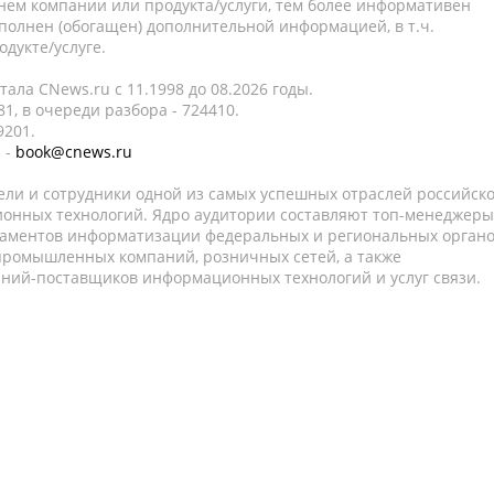
нем компании или продукта/услуги, тем более информативен
полнен (обогащен) дополнительной информацией, в т.ч.
дукте/услуге.
ала CNews.ru c 11.1998 до 08.2026 годы.
1, в очереди разбора - 724410.
9201.
 -
book@cnews.ru
ели и сотрудники одной из самых успешных отраслей российск
онных технологий. Ядро аудитории составляют топ-менеджеры
таментов информатизации федеральных и региональных орган
 промышленных компаний, розничных сетей, а также
аний-поставщиков информационных технологий и услуг связи.