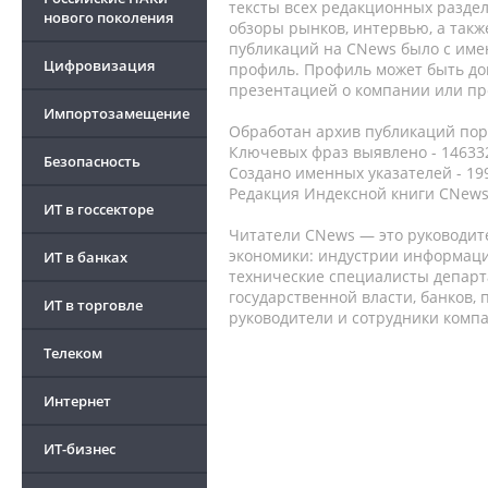
тексты всех редакционных раздел
нового поколения
обзоры рынков, интервью, а такж
публикаций на CNews было с име
Цифровизация
профиль. Профиль может быть до
презентацией о компании или про
Импортозамещение
Обработан архив публикаций порт
Ключевых фраз выявлено - 146332
Безопасность
Создано именных указателей - 19
Редакция Индексной книги CNews
ИТ в госсекторе
Читатели CNews — это руководит
экономики: индустрии информаци
ИТ в банках
технические специалисты депар
государственной власти, банков,
ИТ в торговле
руководители и сотрудники комп
Телеком
Интернет
ИТ-бизнес