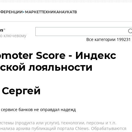
НФЕРЕНЦИИ
МАРКЕТ
ТЕХНИКА
НАУКА
ТВ
ws
*
по ключевому
Все категории
199231
omoter Score - Индекс
ской лояльности
 Сергей
 сервисе банков не оправдал надежд
темы (продукта или услуги), технологии, персоны и т.п.
 анализа архива публикаций портала CNews. Обрабатываются