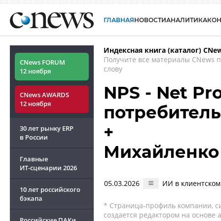
ГЛАВНАЯ
НОВОСТИ
АНАЛИТИКА
КО
Индексная книга (каталог) CNe
Получите все материалы CNews 
CNews FORUM
слову
12 ноября
NPS - Net Pr
CNews AWARDS
12 ноября
потребитель
+
30 лет рынку ERP
в России
Михайленко
Главные
ИТ-сценарии
2026
05.03.2026
ИИ в клиентском
10 лет российского
бэкапа
* Страница-профиль компании, сис
создается редактором на основе
Российские ПАКи