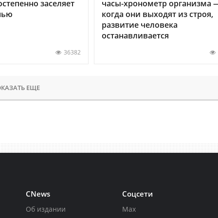
остепенно заселяет
часы-хронометр организма 
нью
когда они выходят из строя,
развитие человека
останавливается
36382
КАЗАТЬ ЕЩЕ
CNews
Соцсети
Об издании
Max