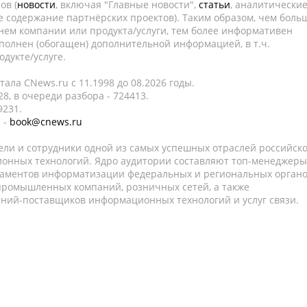
ов (
новости
, включая "Главные новости",
статьи
, аналитически
е содержание партнёрских проектов). Таким образом, чем боль
нем компании или продукта/услуги, тем более информативен
полнен (обогащен) дополнительной информацией, в т.ч.
дукте/услуге.
ала CNews.ru c 11.1998 до 08.2026 годы.
8, в очереди разбора - 724413.
9231.
 -
book@cnews.ru
ели и сотрудники одной из самых успешных отраслей российск
онных технологий. Ядро аудитории составляют топ-менеджеры
таментов информатизации федеральных и региональных орган
 промышленных компаний, розничных сетей, а также
аний-поставщиков информационных технологий и услуг связи.