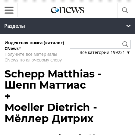
Разделы
Индексная книга (каталог)
CNews
*
Все категории
199231
▼
Получите все материалы
CNews по ключевому слову
Schepp Matthias -
Шепп Маттиас
+
Moeller Dietrich -
Мёллер Дитрих