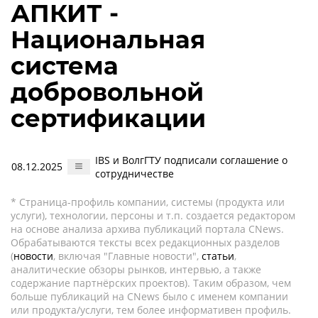
АПКИТ -
Национальная
система
добровольной
сертификации
IBS и ВолгГТУ подписали соглашение о
08.12.2025
сотрудничестве
* Страница-профиль компании, системы (продукта или
услуги), технологии, персоны и т.п. создается редактором
на основе анализа архива публикаций портала CNews.
Обрабатываются тексты всех редакционных разделов
(
новости
, включая "Главные новости",
статьи
,
аналитические обзоры рынков, интервью, а также
содержание партнёрских проектов). Таким образом, чем
больше публикаций на CNews было с именем компании
или продукта/услуги, тем более информативен профиль.