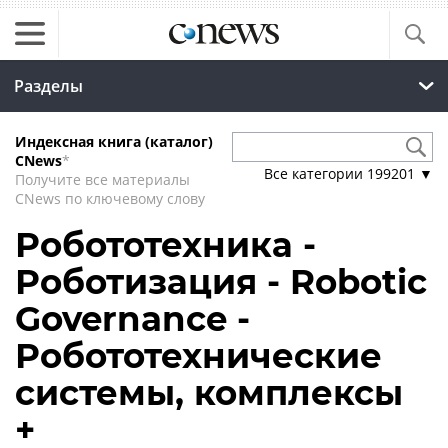
Разделы
Индексная книга (каталог)
CNews
*
Все категории
199201
▼
Получите все материалы
CNews по ключевому слову
Робототехника -
Роботизация - Robotic
Governance -
Робототехнические
системы, комплексы
+