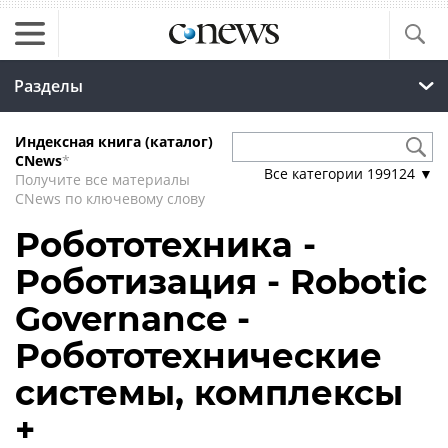
Разделы
Индексная книга (каталог)
CNews
*
Все категории
199124
▼
Получите все материалы
CNews по ключевому слову
Робототехника -
Роботизация - Robotic
Governance -
Робототехнические
системы, комплексы
+