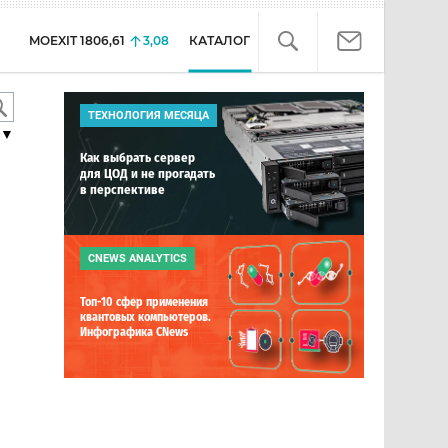
MOEXIT
1806,61
3,08
КАТАЛОГ
ТЕХНОЛОГИЯ МЕСЯЦА
▼
Как выбрать сервер
для ЦОД и не прогадать
в перспективе
CNEWS ANALYTICS
Топ-10 сфер применения
квантовых компьютеров.
Инфографика CNews