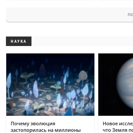
ПО
НАУКА
Почему эволюция
Новое иссле
застопорилась на миллионы
что Земля п