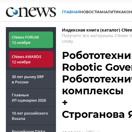
ГЛАВНАЯ
НОВОСТИ
АНАЛИТИКА
КО
Индексная книга (каталог) CNe
Получите все материалы CNews 
CNews FORUM
слову
12 ноября
Робототехни
CNews AWARDS
12 ноября
Robotic Gove
Робототехни
30 лет рынку ERP
в России
комплексы
Главные
+
ИТ-сценарии
2026
Строганова 
10 лет российского
бэкапа
Российские ПАКи