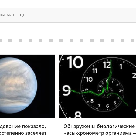
КАЗАТЬ ЕЩЕ
дование показало,
Обнаружены биологические
остепенно заселяет
часы-хронометр организма 