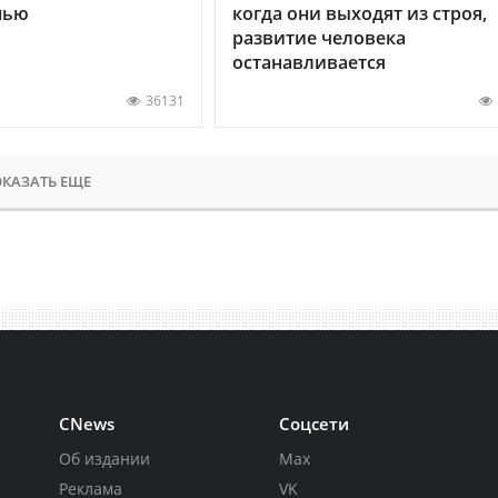
нью
когда они выходят из строя,
развитие человека
останавливается
36131
КАЗАТЬ ЕЩЕ
CNews
Соцсети
Об издании
Max
Реклама
VK