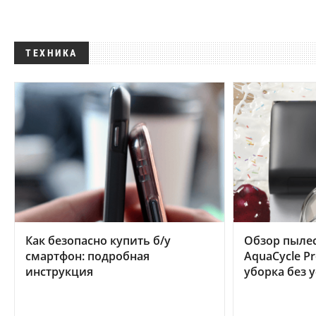
ТЕХНИКА
Как безопасно купить б/у
Обзор пылес
смартфон: подробная
AquaCycle Pr
инструкция
уборка без 