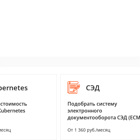
bernetes
СЭД
 стоимость
Подобрать систему
Kubernetes
электронного
документооборота СЭД (ECM
месяц
От 1 360 руб./месяц