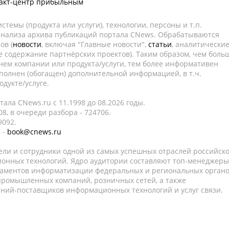
такт-центр прибыльным
темы (продукта или услуги), технологии, персоны и т.п.
 анализа архива публикаций портала CNews. Обрабатываются
ов (
новости
, включая "Главные новости",
статьи
, аналитически
е содержание партнёрских проектов). Таким образом, чем боль
нем компании или продукта/услуги, тем более информативен
полнен (обогащен) дополнительной информацией, в т.ч.
дукте/услуге.
ала CNews.ru c 11.1998 до 08.2026 годы.
8, в очереди разбора - 724706.
9092.
 -
book@cnews.ru
ели и сотрудники одной из самых успешных отраслей российск
онных технологий. Ядро аудитории составляют топ-менеджеры
таментов информатизации федеральных и региональных орган
 промышленных компаний, розничных сетей, а также
аний-поставщиков информационных технологий и услуг связи.