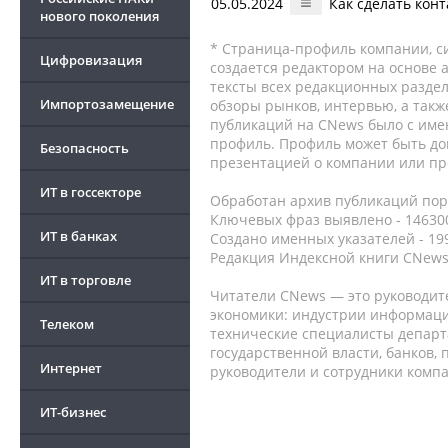
05.05.2024
Как сделать кон
нового поколения
* Страница-профиль компании, сис
Цифровизация
создается редактором на основе
тексты всех редакционных раздел
Импортозамещение
обзоры рынков, интервью, а такж
публикаций на CNews было с име
профиль. Профиль может быть до
Безопасность
презентацией о компании или про
ИТ в госсекторе
Обработан архив публикаций порт
Ключевых фраз выявлено - 146300
ИТ в банках
Создано именных указателей - 19
Редакция Индексной книги CNews
ИТ в торговле
Читатели CNews — это руководит
экономики: индустрии информаци
Телеком
технические специалисты депар
государственной власти, банков,
Интернет
руководители и сотрудники комп
ИТ-бизнес