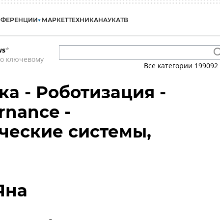
НФЕРЕНЦИИ
МАРКЕТ
ТЕХНИКА
НАУКА
ТВ
ws
*
по ключевому
Все категории
199092
ка - Роботизация -
rnance -
ческие системы,
Яна