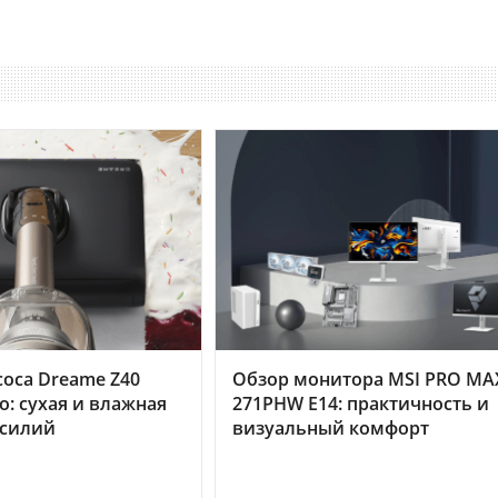
оса Dreame Z40
Обзор монитора MSI PRO MA
o: сухая и влажная
271PHW E14: практичность и
усилий
визуальный комфорт