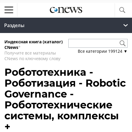
Разделы
Индексная книга (каталог)
CNews
*
Все категории
199124
▼
Получите все материалы
CNews по ключевому слову
Робототехника -
Роботизация - Robotic
Governance -
Робототехнические
системы, комплексы
+