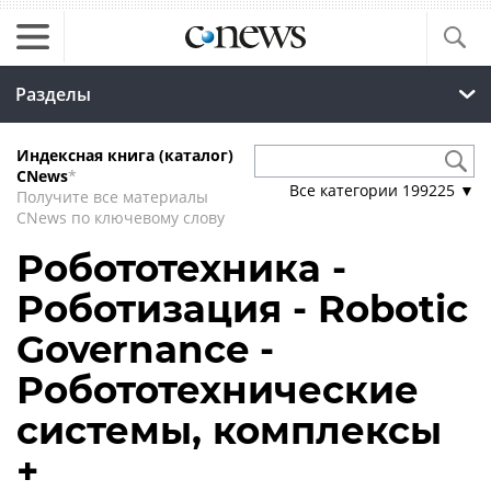
Разделы
Индексная книга (каталог)
CNews
*
Все категории
199225
▼
Получите все материалы
CNews по ключевому слову
Робототехника -
Роботизация - Robotic
Governance -
Робототехнические
системы, комплексы
+