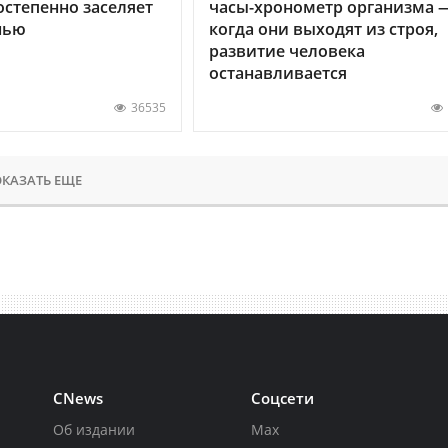
остепенно заселяет
часы-хронометр организма 
нью
когда они выходят из строя,
развитие человека
останавливается
36535
КАЗАТЬ ЕЩЕ
CNews
Соцсети
Об издании
Max