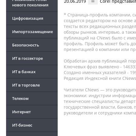
20.06.2019
Corel представил
нового поколения
* Страница-профиль компании, сис
Цифровизация
создается редактором на основе
тексты всех редакционных раздел
Импортозамещение
обзоры рынков, интервью, а такж
публикаций на CNews было с име
профиль. Профиль может быть до
Безопасность
презентацией о компании или про
ИТ в госсекторе
Обработан архив публикаций порт
Ключевых фраз выявлено - 146333
ИТ в банках
Создано именных указателей - 19
Редакция Индексной книги CNews
ИТ в торговле
Читатели CNews — это руководит
экономики: индустрии информаци
Телеком
технические специалисты депар
государственной власти, банков,
Интернет
руководители и сотрудники комп
ИТ-бизнес