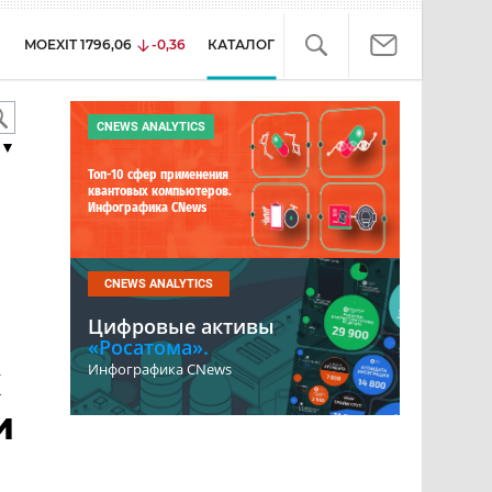
MOEXIT
1796,06
-0,36
КАТАЛОГ
CNEWS ANALYTICS
▼
Топ-10 сфер применения
квантовых компьютеров.
Инфографика CNews
CNEWS ANALYTICS
Цифровые активы
«Росатома».
х
Инфографика CNews
и