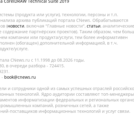
а CorelDRAW Technical Suite 2019
темы (продукта или услуги), технологии, персоны и т.п.
 анализа архива публикаций портала CNews. Обрабатываются
ов (
новости
, включая "Главные новости",
статьи
, аналитически
е содержание партнёрских проектов). Таким образом, чем боль
нем компании или продукта/услуги, тем более информативен
полнен (обогащен) дополнительной информацией, в т.ч.
дукте/услуге.
ала CNews.ru c 11.1998 до 08.2026 годы.
0, в очереди разбора - 724415.
9231.
 -
book@cnews.ru
ели и сотрудники одной из самых успешных отраслей российск
онных технологий. Ядро аудитории составляют топ-менеджеры
таментов информатизации федеральных и региональных орган
 промышленных компаний, розничных сетей, а также
аний-поставщиков информационных технологий и услуг связи.