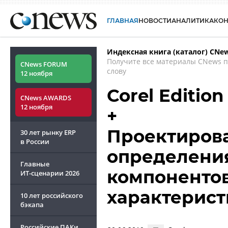
ГЛАВНАЯ
НОВОСТИ
АНАЛИТИКА
КО
Индексная книга (каталог) CNe
Получите все материалы CNews 
CNews FORUM
слову
12 ноября
Corel Edition
CNews AWARDS
12 ноября
+
Проектирова
30 лет рынку ERP
в России
определения
Главные
компонентов
ИТ-сценарии
2026
характерист
10 лет российского
бэкапа
Российские ПАКи