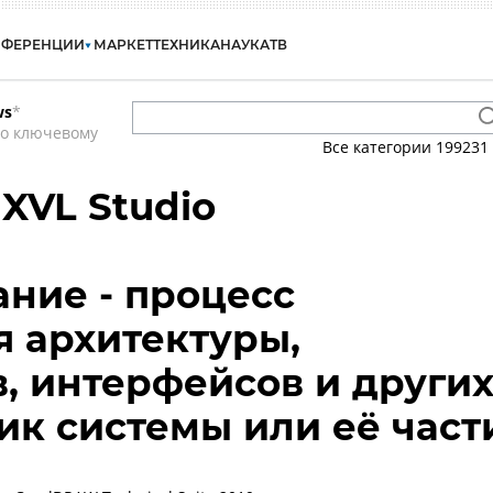
НФЕРЕНЦИИ
МАРКЕТ
ТЕХНИКА
НАУКА
ТВ
ws
*
по ключевому
Все категории
199231
 XVL Studio
ние - процесс
 архитектуры,
, интерфейсов и други
ик системы или её част