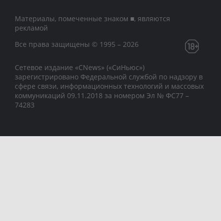
Материалы, помеченные знаком ■, являются
рекламой
Все права защищены © 1995 – 2026
Сетевое издание «CNews» («СиНьюс»)
зарегистрировано Федеральной службой по надзору в
сфере связи, информационных технологий и массовых
коммуникаций 09.11.2018 за номером Эл № ФС77 –
74283