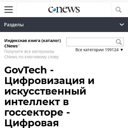
Разделы
Индексная книга (каталог)
CNews
*
Все категории
199124
▼
Получите все материалы
CNews по ключевому слову
GovTech -
Цифровизация и
искусственный
интеллект в
госсекторе -
Цифровая