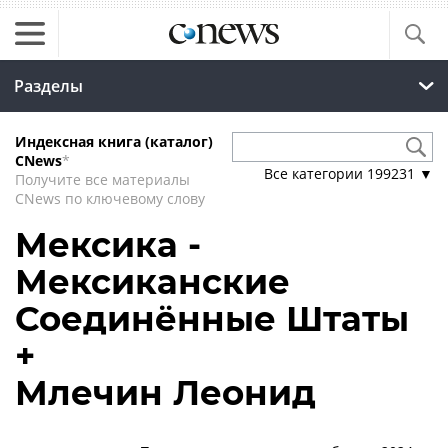
Разделы
Индексная книга (каталог)
CNews
*
Все категории
199231
▼
Получите все материалы
CNews по ключевому слову
Мексика -
Мексиканские
Соединённые Штаты
+
Млечин Леонид