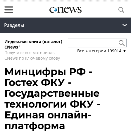
Разделы
Индексная книга (каталог)
CNews
*
Все категории
199014
▼
Получите все материалы
CNews по ключевому слову
Минцифры РФ -
Гостех ФКУ -
Государственные
технологии ФКУ -
Единая онлайн-
платформа