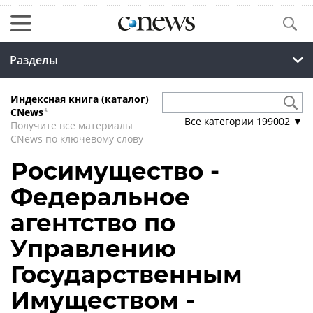
Разделы
Индексная книга (каталог)
CNews
*
Все категории
199002
▼
Получите все материалы
CNews по ключевому слову
Росимущество -
Федеральное
агентство по
Управлению
Государственным
Имуществом -