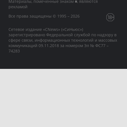
Материалы, помеченные знаком ■, являются
рекламой
Все права защищены © 1995 – 2026
Сетевое издание «CNews» («СиНьюс»)
зарегистрировано Федеральной службой по надзору в
сфере связи, информационных технологий и массовых
коммуникаций 09.11.2018 за номером Эл № ФС77 –
74283