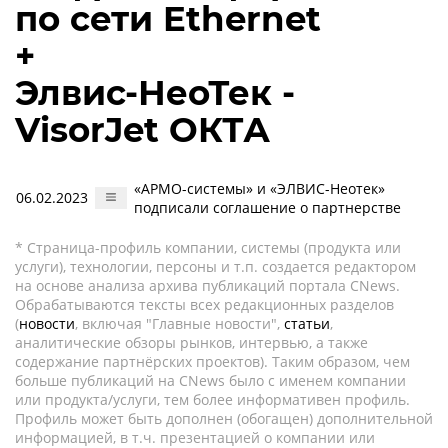
по сети Ethernet
+
Элвис-НеоТек -
VisorJet ОКТА
«АРМО-системы» и «ЭЛВИС-Неотек»
06.02.2023
подписали соглашение о партнерстве
* Страница-профиль компании, системы (продукта или
услуги), технологии, персоны и т.п. создается редактором
на основе анализа архива публикаций портала CNews.
Обрабатываются тексты всех редакционных разделов
(
новости
, включая "Главные новости",
статьи
,
аналитические обзоры рынков, интервью, а также
содержание партнёрских проектов). Таким образом, чем
больше публикаций на CNews было с именем компании
или продукта/услуги, тем более информативен профиль.
Профиль может быть дополнен (обогащен) дополнительной
информацией, в т.ч. презентацией о компании или