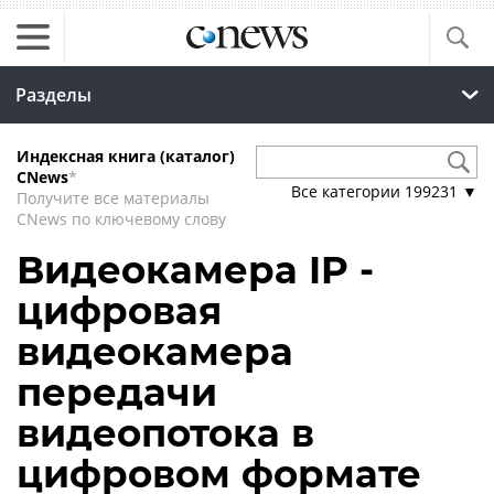
Разделы
Индексная книга (каталог)
CNews
*
Все категории
199231
▼
Получите все материалы
CNews по ключевому слову
Видеокамера IP -
цифровая
видеокамера
передачи
видеопотока в
цифровом формате