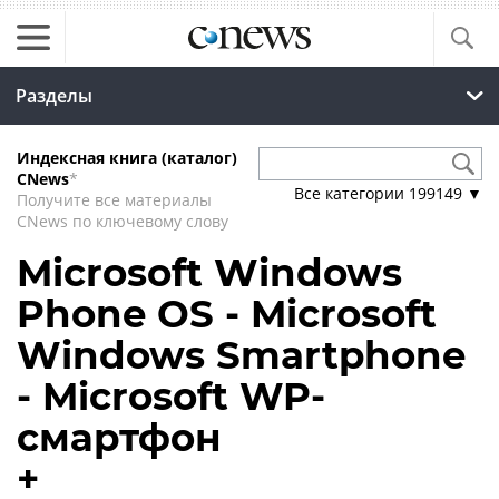
Разделы
Индексная книга (каталог)
CNews
*
Все категории
199149
▼
Получите все материалы
CNews по ключевому слову
Microsoft Windows
Phone OS - Microsoft
Windows Smartphone
- Microsoft WP-
смартфон
+