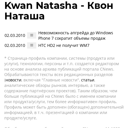
Kwan Natasha - Квон
Наташа
Невозможность апгрейда до Windows
02.03.2010
Phone 7 сократит объемы продаж
02.03.2010
HTC HD2 не получит WM7
* Страница-профиль компании, системы (продукта или
услуги), технологии, персоны и т.п. создается редактором
на основе анализа архива публикаций портала CNews.
Обрабатываются тексты всех редакционных разделов
(
новости
, включая "Главные новости",
статьи
,
аналитические обзоры рынков, интервью, а также
содержание партнёрских проектов). Таким образом, чем
больше публикаций на CNews было с именем компании
или продукта/услуги, тем более информативен профиль.
Профиль может быть дополнен (обогащен) дополнительной
информацией, в т.ч. презентацией о компании или
продукте/услуге.