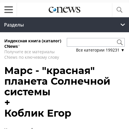
Разделы
Индексная книга (каталог)
CNews
*
Все категории
199231
▼
Получите все материалы
CNews по ключевому слову
Марс - "красная"
планета Солнечной
системы
+
Коблик Егор