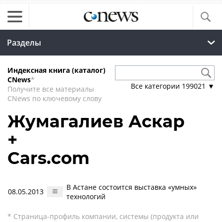
Разделы
Индексная книга (каталог)
CNews
*
Все категории
199021
▼
Получите все материалы
CNews по ключевому слову
Жумагалиев Аскар
+
Cars.com
В Астане состоится выставка «умных»
08.05.2013
технологий
* Страница-профиль компании, системы (продукта или