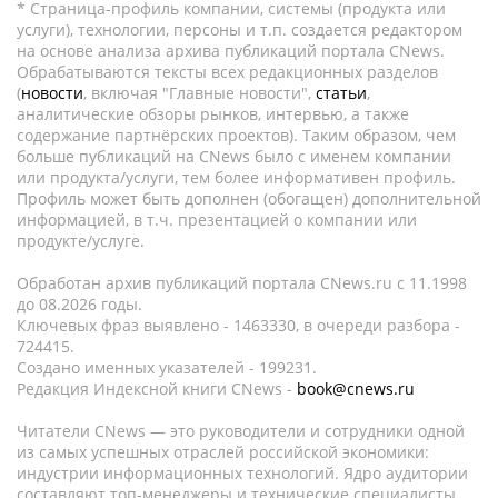
* Страница-профиль компании, системы (продукта или
услуги), технологии, персоны и т.п. создается редактором
на основе анализа архива публикаций портала CNews.
Обрабатываются тексты всех редакционных разделов
(
новости
, включая "Главные новости",
статьи
,
аналитические обзоры рынков, интервью, а также
содержание партнёрских проектов). Таким образом, чем
больше публикаций на CNews было с именем компании
или продукта/услуги, тем более информативен профиль.
Профиль может быть дополнен (обогащен) дополнительной
информацией, в т.ч. презентацией о компании или
продукте/услуге.
Обработан архив публикаций портала CNews.ru c 11.1998
до 08.2026 годы.
Ключевых фраз выявлено - 1463330, в очереди разбора -
724415.
Создано именных указателей - 199231.
Редакция Индексной книги CNews -
book@cnews.ru
Читатели CNews — это руководители и сотрудники одной
из самых успешных отраслей российской экономики:
индустрии информационных технологий. Ядро аудитории
составляют топ-менеджеры и технические специалисты