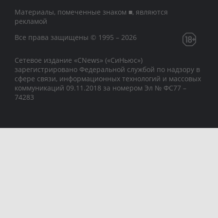
Материалы, помеченные знаком ■, являются
рекламой
Все права защищены © 1995 – 2026
Сетевое издание «CNews» («СиНьюс»)
зарегистрировано Федеральной службой по надзору в
сфере связи, информационных технологий и массовых
коммуникаций 09.11.2018 за номером Эл № ФС77 –
74283