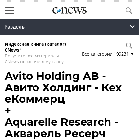
Разделы
Индексная книга (каталог)
CNews
*
Все категории
199231
▼
Получите все материалы
CNews по ключевому слову
Avito Holding AB -
Авито Холдинг - Кех
еКоммерц
+
Aquarelle Research -
Акварель Ресерч