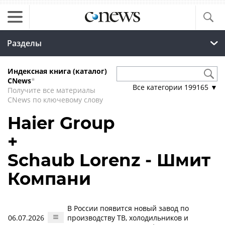
Разделы
Индексная книга (каталог)
CNews
*
Все категории
199165
▼
Получите все материалы
CNews по ключевому слову
Haier Group
+
Schaub Lorenz - Шмит
Компани
В России появится новый завод по
06.07.2026
производству ТВ, холодильников и