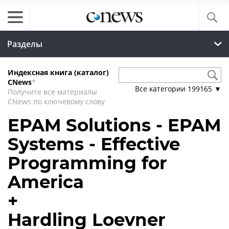
Разделы
Индексная книга (каталог)
CNews
*
Все категории
199165
▼
Получите все материалы
CNews по ключевому слову
EPAM Solutions - EPAM
Systems - Effective
Programming for
America
+
Hardling Loevner