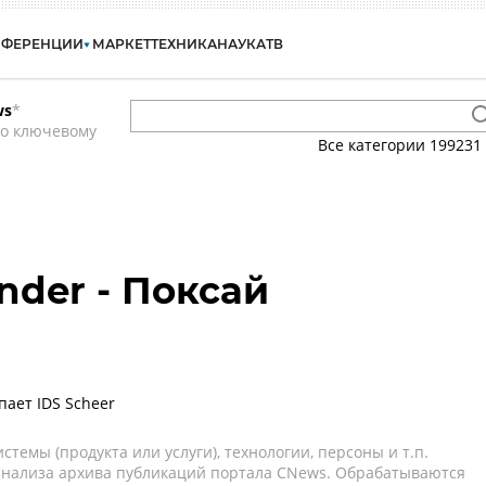
НФЕРЕНЦИИ
МАРКЕТ
ТЕХНИКА
НАУКА
ТВ
ws
*
по ключевому
Все категории
199231
nder - Поксай
пает IDS Scheer
темы (продукта или услуги), технологии, персоны и т.п.
 анализа архива публикаций портала CNews. Обрабатываются