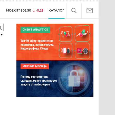
MOEXIT
1802,50
-0,23
КАТАЛОГ
CNEWS ANALYTICS
▼
Топ-10 сфер применения
квантовых компьютеров.
Инфографика CNews
МНЕНИЕ МЕСЯЦА
Почему соответствие
стандартам не гарантирует
защиту от киберугроз