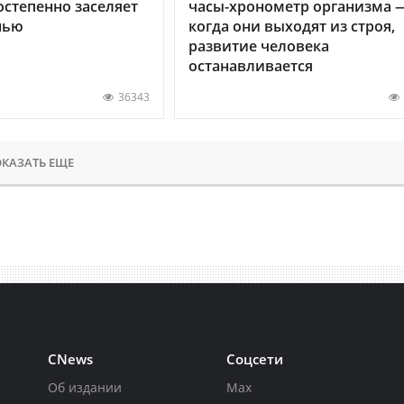
остепенно заселяет
часы-хронометр организма 
нью
когда они выходят из строя,
развитие человека
останавливается
36343
КАЗАТЬ ЕЩЕ
CNews
Соцсети
Об издании
Max