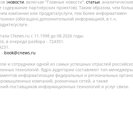
ов (
новости
, включая "Главные новости",
статьи
, аналитически
е содержание партнёрских проектов). Таким образом, чем боль
нем компании или продукта/услуги, тем более информативен
полнен (обогащен) дополнительной информацией, в т.ч.
дукте/услуге.
ала CNews.ru c 11.1998 до 08.2026 годы.
6, в очереди разбора - 724351.
9231.
 -
book@cnews.ru
ели и сотрудники одной из самых успешных отраслей российск
онных технологий. Ядро аудитории составляют топ-менеджеры
таментов информатизации федеральных и региональных орган
 промышленных компаний, розничных сетей, а также
аний-поставщиков информационных технологий и услуг связи.