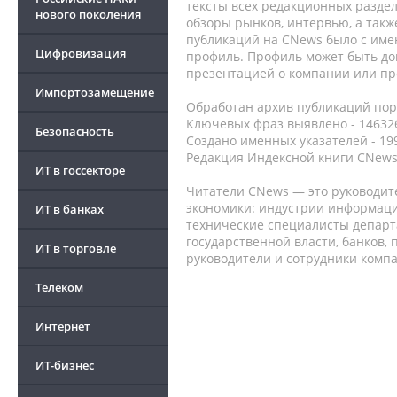
тексты всех редакционных раздел
нового поколения
обзоры рынков, интервью, а такж
публикаций на CNews было с име
Цифровизация
профиль. Профиль может быть до
презентацией о компании или про
Импортозамещение
Обработан архив публикаций порт
Ключевых фраз выявлено - 146326
Безопасность
Создано именных указателей - 19
Редакция Индексной книги CNews
ИТ в госсекторе
Читатели CNews — это руководит
экономики: индустрии информаци
ИТ в банках
технические специалисты депар
государственной власти, банков,
ИТ в торговле
руководители и сотрудники комп
Телеком
Интернет
ИТ-бизнес