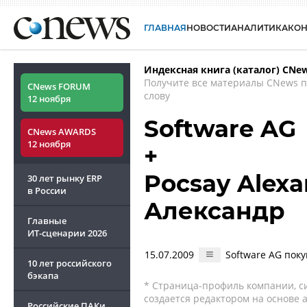
ГЛАВНАЯ
НОВОСТИ
АНАЛИТИКА
КО
Индексная книга (каталог) CNe
Получите все материалы CNews 
CNews FORUM
слову
12 ноября
Software AG
CNews AWARDS
12 ноября
+
Pocsay Alexa
30 лет рынку ERP
в России
Александр
Главные
ИТ-сценарии
2026
15.07.2009
Software AG поку
10 лет российского
бэкапа
* Страница-профиль компании, сис
создается редактором на основе
Российские ПАКи