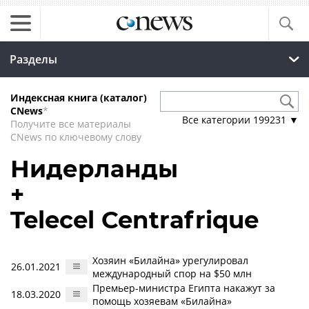
Разделы
Индексная книга (каталог)
CNews
*
Все категории
199231
▼
Получите все материалы
CNews по ключевому слову
Нидерланды
+
Telecel Centrafrique
Хозяин «Билайна» урегулировал
26.01.2021
международный спор на $50 млн
Премьер-министра Египта накажут за
18.03.2020
помощь хозяевам «Билайна»