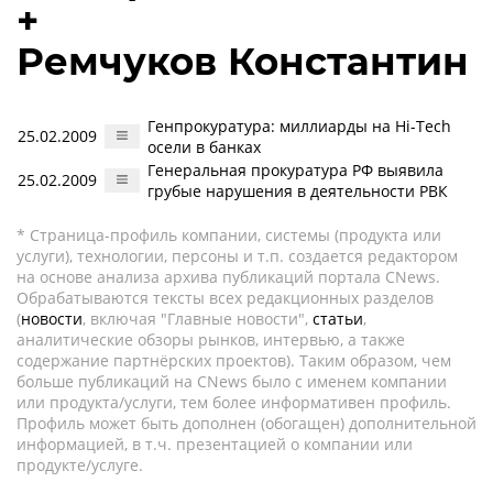
+
Ремчуков Константин
Генпрокуратура: миллиарды на Hi-Tech
25.02.2009
осели в банках
Генеральная прокуратура РФ выявила
25.02.2009
грубые нарушения в деятельности РВК
* Страница-профиль компании, системы (продукта или
услуги), технологии, персоны и т.п. создается редактором
на основе анализа архива публикаций портала CNews.
Обрабатываются тексты всех редакционных разделов
(
новости
, включая "Главные новости",
статьи
,
аналитические обзоры рынков, интервью, а также
содержание партнёрских проектов). Таким образом, чем
больше публикаций на CNews было с именем компании
или продукта/услуги, тем более информативен профиль.
Профиль может быть дополнен (обогащен) дополнительной
информацией, в т.ч. презентацией о компании или
продукте/услуге.