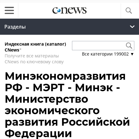
Разделы
Индексная книга (каталог)
CNews
*
Все категории
199002
▼
Получите все материалы
CNews по ключевому слову
Минэкономразвития
РФ - МЭРТ - Минэк -
Министерство
экономического
развития Российской
Федерации