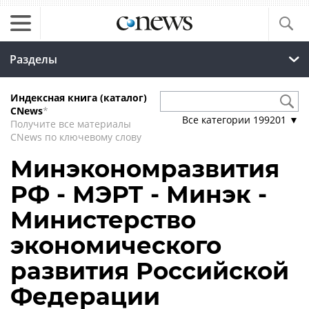
Разделы
Индексная книга (каталог)
CNews
*
Все категории
199201
▼
Получите все материалы
CNews по ключевому слову
Минэкономразвития
РФ - МЭРТ - Минэк -
Министерство
экономического
развития Российской
Федерации