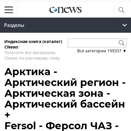
Разделы
Индексная книга (каталог)
CNews
*
Все категории
199337
▼
Получите все материалы
CNews по ключевому слову
Арктика -
Арктический регион -
Арктическая зона -
Арктический бассейн
+
Fersol - Ферсол ЧАЗ -