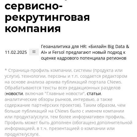
сервисно-
рекрутинговая
компания
Геоаналитика для HR: «Билайн Big Data &
11.02.2025
AI» и Fersol предлагают новый подход к
оценке кадрового потенциала регионов
* Страница-профиль компании, системы (продукта или
услуги), технологии, персоны и т.п. создается редактором
на основе анализа архива публикаций портала CNews.
Обрабатываются тексты всех редакционных разделов
(
новости
, включая "Главные новости",
статьи
,
аналитические обзоры рынков, интервью, а также
содержание партнёрских проектов). Таким образом, чем
больше публикаций на CNews было с именем компании
или продукта/услуги, тем более информативен профиль.
Профиль может быть дополнен (обогащен) дополнительной
информацией, в т.ч. презентацией о компании или
продукте/услуге.