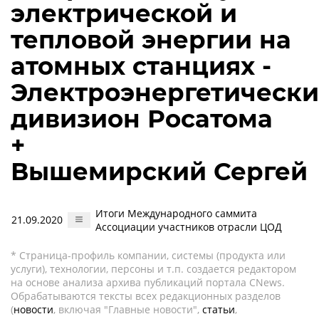
электрической и
тепловой энергии на
атомных станциях -
Электроэнергетическ
дивизион Росатома
+
Вышемирский Сергей
Итоги Международного саммита
21.09.2020
Ассоциации участников отрасли ЦОД
* Страница-профиль компании, системы (продукта или
услуги), технологии, персоны и т.п. создается редактором
на основе анализа архива публикаций портала CNews.
Обрабатываются тексты всех редакционных разделов
(
новости
, включая "Главные новости",
статьи
,