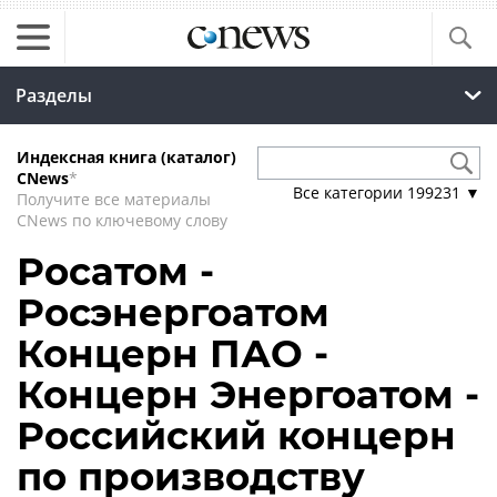
Разделы
Индексная книга (каталог)
CNews
*
Все категории
199231
▼
Получите все материалы
CNews по ключевому слову
Росатом -
Росэнергоатом
Концерн ПАО -
Концерн Энергоатом -
Российский концерн
по производству