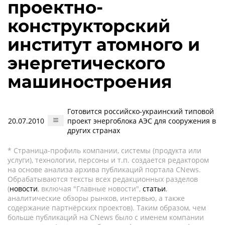
проектно-
конструкторский
институт атомного и
энергетического
машиностроения
Готовится российско-украинский типовой
20.07.2010
проект энергоблока АЭС для сооружения в
других странах
* Страница-профиль компании, системы (продукта или
услуги), технологии, персоны и т.п. создается редактором
на основе анализа архива публикаций портала CNews.
Обрабатываются тексты всех редакционных разделов
(
новости
, включая "Главные новости",
статьи
,
аналитические обзоры рынков, интервью, а также
содержание партнёрских проектов). Таким образом, чем
больше публикаций на CNews было с именем компании