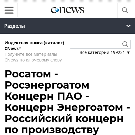
Разделы
Индексная книга (каталог)
CNews
*
Все категории
199231
▼
Получите все материалы
CNews по ключевому слову
Росатом -
Росэнергоатом
Концерн ПАО -
Концерн Энергоатом -
Российский концерн
по производству