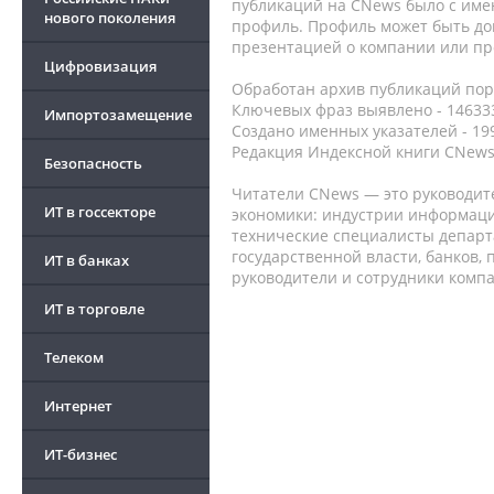
публикаций на CNews было с име
нового поколения
профиль. Профиль может быть до
презентацией о компании или про
Цифровизация
Обработан архив публикаций порт
Ключевых фраз выявлено - 146333
Импортозамещение
Создано именных указателей - 19
Редакция Индексной книги CNews
Безопасность
Читатели CNews — это руководит
ИТ в госсекторе
экономики: индустрии информаци
технические специалисты депар
государственной власти, банков,
ИТ в банках
руководители и сотрудники комп
ИТ в торговле
Телеком
Интернет
ИТ-бизнес