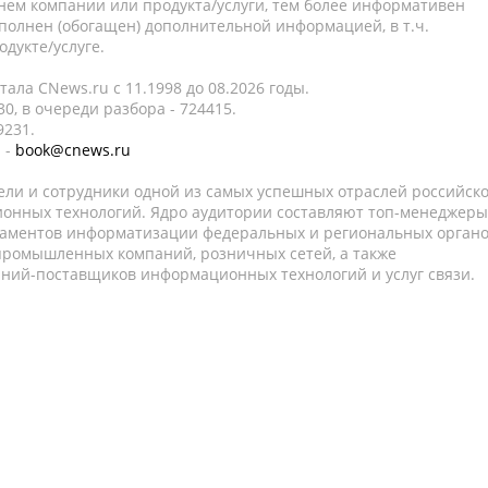
нем компании или продукта/услуги, тем более информативен
полнен (обогащен) дополнительной информацией, в т.ч.
дукте/услуге.
ала CNews.ru c 11.1998 до 08.2026 годы.
0, в очереди разбора - 724415.
9231.
 -
book@cnews.ru
ели и сотрудники одной из самых успешных отраслей российск
онных технологий. Ядро аудитории составляют топ-менеджеры
таментов информатизации федеральных и региональных орган
 промышленных компаний, розничных сетей, а также
аний-поставщиков информационных технологий и услуг связи.