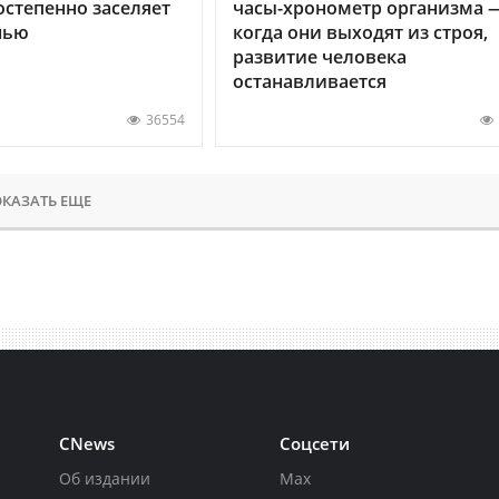
остепенно заселяет
часы-хронометр организма 
нью
когда они выходят из строя,
развитие человека
останавливается
36554
КАЗАТЬ ЕЩЕ
CNews
Соцсети
Об издании
Max