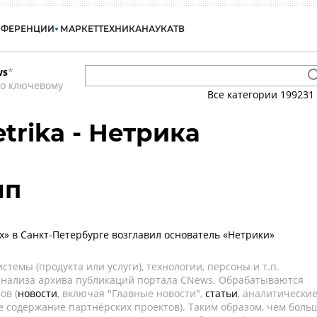
НФЕРЕНЦИИ
МАРКЕТ
ТЕХНИКА
НАУКА
ТВ
ws
*
по ключевому
Все категории
199231
etrika - Нетрика
мп
» в Санкт-Петербурге возглавил основатель «Нетрики»
темы (продукта или услуги), технологии, персоны и т.п.
 анализа архива публикаций портала CNews. Обрабатываются
ов (
новости
, включая "Главные новости",
статьи
, аналитически
е содержание партнёрских проектов). Таким образом, чем боль