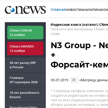
ГЛАВНАЯ
НОВОСТИ
АНАЛИТИКА
КО
Индексная книга (каталог) CNe
Получите все материалы CNews 
CNews FORUM
слову
12 ноября
N3 Group - N
CNews AWARDS
12 ноября
+
Форсайт-ке
30 лет рынку ERP
в России
Главные
05.07.2019
«Матрицу данных
ИТ-сценарии
2026
* Страница-профиль компании, сис
10 лет российского
создается редактором на основе
бэкапа
тексты всех редакционных раздел
обзоры рынков, интервью, а такж
Российские ПАКи