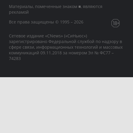
Материалы, помеченные знаком ■, являются
рекламой
Все права защищены © 1995 – 2026
Сетевое издание «CNews» («СиНьюс»)
зарегистрировано Федеральной службой по надзору в
сфере связи, информационных технологий и массовых
коммуникаций 09.11.2018 за номером Эл № ФС77 –
74283