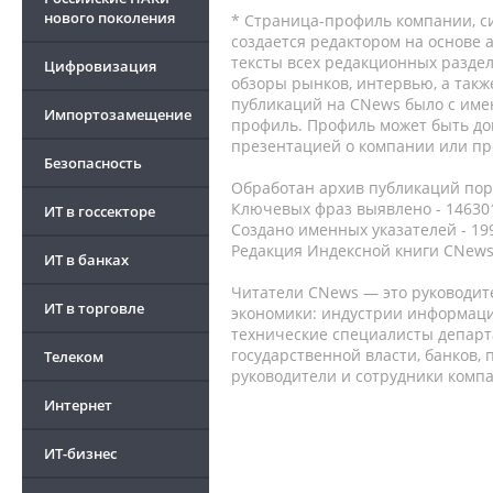
нового поколения
* Страница-профиль компании, сис
создается редактором на основе
тексты всех редакционных раздел
Цифровизация
обзоры рынков, интервью, а такж
публикаций на CNews было с име
Импортозамещение
профиль. Профиль может быть до
презентацией о компании или про
Безопасность
Обработан архив публикаций порт
Ключевых фраз выявлено - 146301
ИТ в госсекторе
Создано именных указателей - 19
Редакция Индексной книги CNews
ИТ в банках
Читатели CNews — это руководит
ИТ в торговле
экономики: индустрии информаци
технические специалисты депар
государственной власти, банков,
Телеком
руководители и сотрудники комп
Интернет
ИТ-бизнес