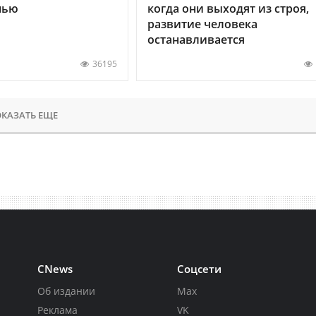
нью
когда они выходят из строя,
развитие человека
останавливается
36195
КАЗАТЬ ЕЩЕ
CNews
Соцсети
Об издании
Max
Реклама
VK