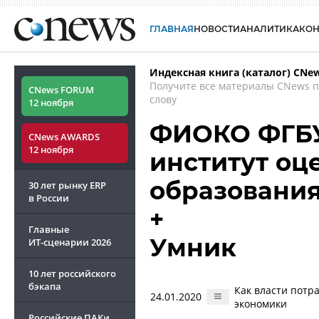
ГЛАВНАЯ
НОВОСТИ
АНАЛИТИКА
КО
Индексная книга (каталог) CNe
Получите все материалы CNews 
CNews FORUM
слову
12 ноября
ФИОКО ФГБУ
CNews AWARDS
12 ноября
институт оц
образовани
30 лет рынку ERP
в России
+
Главные
Умник
ИТ-сценарии
2026
10 лет российского
бэкапа
Как власти потр
24.01.2020
экономики
Российские ПАКи