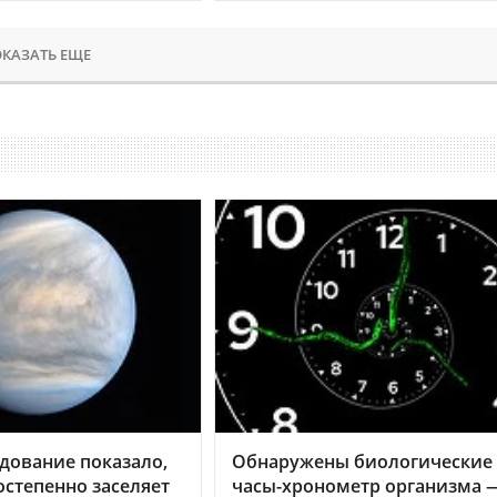
КАЗАТЬ ЕЩЕ
дование показало,
Обнаружены биологические
остепенно заселяет
часы-хронометр организма 