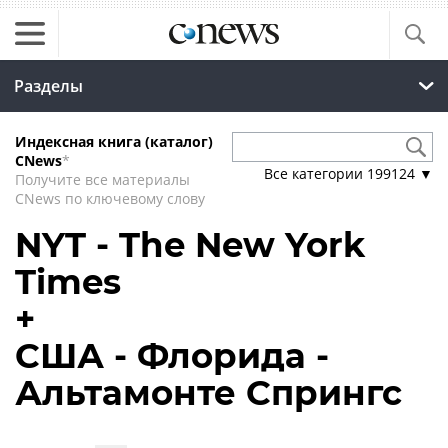
Разделы
Индексная книга (каталог)
CNews
*
Все категории
199124
▼
Получите все материалы
CNews по ключевому слову
NYT - The New York
Times
+
США - Флорида -
Альтамонте Спрингс