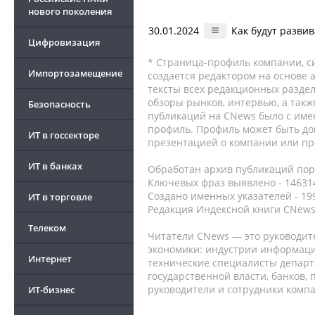
нового поколения
30.01.2024
Как будут разви
Цифровизация
* Страница-профиль компании, сис
Импортозамещение
создается редактором на основе
тексты всех редакционных раздел
обзоры рынков, интервью, а такж
Безопасность
публикаций на CNews было с име
профиль. Профиль может быть до
ИТ в госсекторе
презентацией о компании или про
ИТ в банках
Обработан архив публикаций порт
Ключевых фраз выявлено - 146314
Создано именных указателей - 19
ИТ в торговле
Редакция Индексной книги CNews
Телеком
Читатели CNews — это руководит
экономики: индустрии информаци
Интернет
технические специалисты депар
государственной власти, банков,
руководители и сотрудники комп
ИТ-бизнес