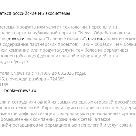
ваться российские ИБ-экосистемы
темы (продукта или услуги), технологии, персоны и т.п.
 анализа архива публикаций портала CNews. Обрабатываются
ов (
новости
, включая "Главные новости",
статьи
, аналитически
е содержание партнёрских проектов). Таким образом, чем боль
нем компании или продукта/услуги, тем более информативен
полнен (обогащен) дополнительной информацией, в т.ч.
дукте/услуге.
ала CNews.ru c 11.1998 до 08.2026 годы.
5, в очереди разбора - 724585.
9165.
 -
book@cnews.ru
ели и сотрудники одной из самых успешных отраслей российск
онных технологий. Ядро аудитории составляют топ-менеджеры
таментов информатизации федеральных и региональных орган
 промышленных компаний, розничных сетей, а также
аний-поставщиков информационных технологий и услуг связи.