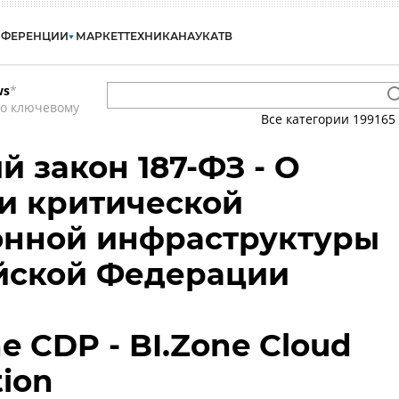
НФЕРЕНЦИИ
МАРКЕТ
ТЕХНИКА
НАУКА
ТВ
ws
*
по ключевому
Все категории
199165
 закон 187-ФЗ - О
и критической
нной инфраструктуры
ийской Федерации
ne CDP - BI.Zone Cloud
tion