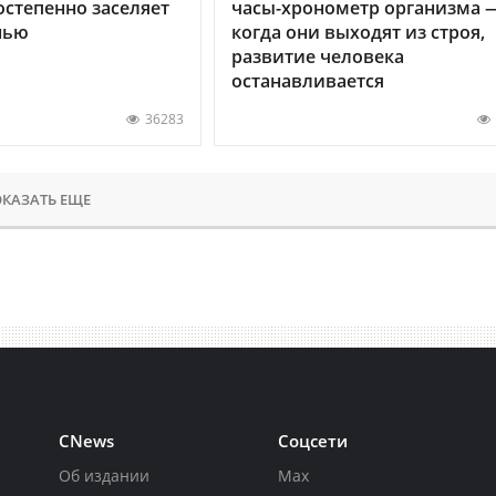
остепенно заселяет
часы-хронометр организма 
нью
когда они выходят из строя,
развитие человека
останавливается
36283
КАЗАТЬ ЕЩЕ
CNews
Соцсети
Об издании
Max