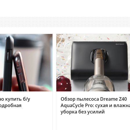
но купить б/у
Обзор пылесоса Dreame Z40
подробная
AquaCycle Pro: сухая и влажн
уборка без усилий