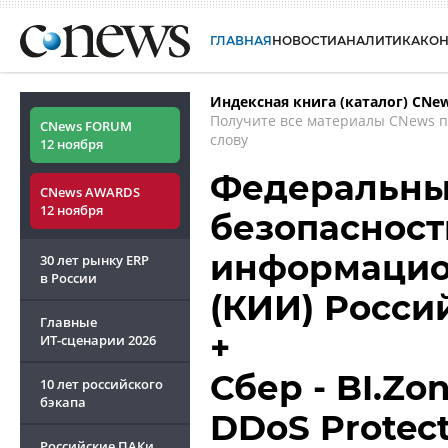
ГЛАВНАЯ
НОВОСТИ
АНАЛИТИКА
КО
Индексная книга (каталог) CNe
Получите все материалы CNews 
CNews FORUM
слову
12 ноября
Федеральный
CNews AWARDS
12 ноября
безопасност
информацио
30 лет рынку ERP
в России
(КИИ) Росс
Главные
+
ИТ-сценарии
2026
Сбер - BI.Zo
10 лет российского
бэкапа
DDoS Protec
Российские ПАКи