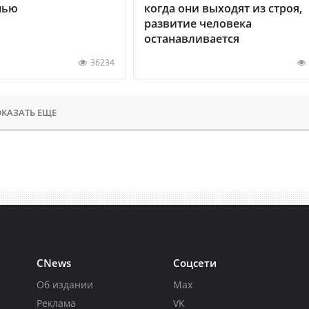
нью
когда они выходят из строя,
развитие человека
останавливается
36234
КАЗАТЬ ЕЩЕ
CNews
Соцсети
Об издании
Max
Реклама
VK