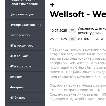
+
нового поколения
Wellsoft - We
Цифровизация
Импортозамещение
Управляющие ком
10.07.2025
ремонту домов
Безопасность
28.05.2025
ИТ-компания Wel
ИТ в госсекторе
* Страница-профиль компании, сис
создается редактором на основе
ИТ в банках
тексты всех редакционных раздел
обзоры рынков, интервью, а такж
ИТ в торговле
публикаций на CNews было с име
профиль. Профиль может быть до
презентацией о компании или про
Телеком
Обработан архив публикаций порт
Интернет
Ключевых фраз выявлено - 146302
Создано именных указателей - 19
ИТ-бизнес
Редакция Индексной книги CNews