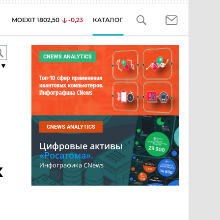
MOEXIT
1802,50
-0,23
КАТАЛОГ
CNEWS ANALYTICS
▼
Топ-10 сфер применения
квантовых компьютеров.
Инфографика CNews
CNEWS ANALYTICS
Цифровые активы
«Росатома».
х
Инфографика CNews