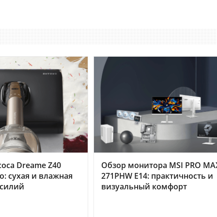
оса Dreame Z40
Обзор монитора MSI PRO MA
o: сухая и влажная
271PHW E14: практичность и
усилий
визуальный комфорт