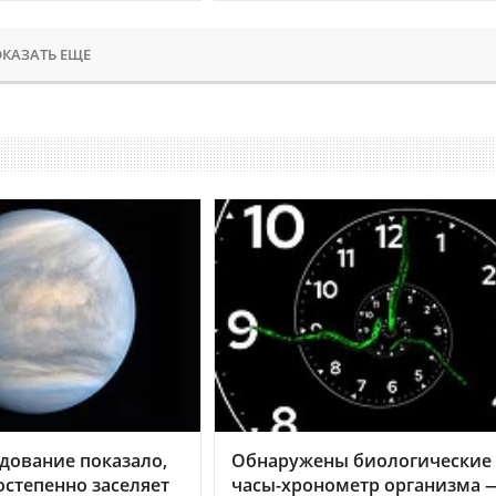
КАЗАТЬ ЕЩЕ
дование показало,
Обнаружены биологические
остепенно заселяет
часы-хронометр организма 