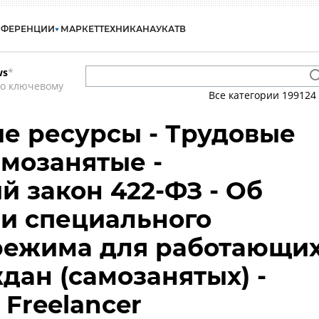
НФЕРЕНЦИИ
МАРКЕТ
ТЕХНИКА
НАУКА
ТВ
ws
*
по ключевому
Все категории
199124
е ресурсы - Трудовые
амозанятые -
 закон 422-ФЗ - Об
и специального
режима для работающи
дан (самозанятых) -
 Freelancer