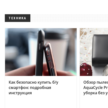
ТЕХНИКА
Как безопасно купить б/у
Обзор пылес
смартфон: подробная
AquaCycle Pr
инструкция
уборка без 