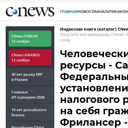
ГЛАВНАЯ
НОВОСТИ
АНАЛИТИКА
КО
Индексная книга (каталог) CNe
Получите все материалы CNews 
CNews FORUM
слову
12 ноября
Человечески
CNews AWARDS
12 ноября
ресурсы - С
Федеральный
30 лет рынку ERP
в России
установлени
Главные
налогового 
ИТ-сценарии
2026
на себя граж
10 лет российского
бэкапа
Фрилансер -
Российские ПАКи