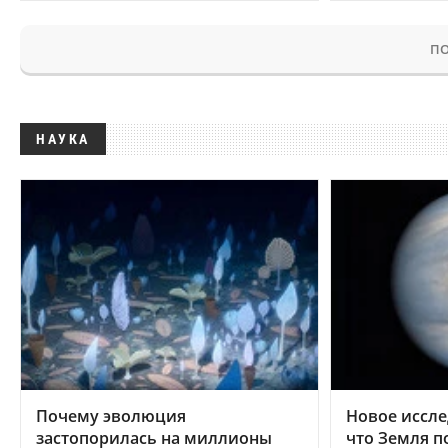
ПО
НАУКА
Почему эволюция
Новое иссле
застопорилась на миллионы
что Земля п