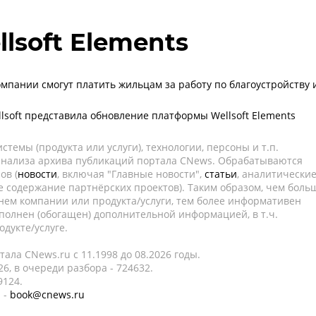
llsoft Elements
пании смогут платить жильцам за работу по благоустройству 
lsoft представила обновление платформы Wellsoft Elements
темы (продукта или услуги), технологии, персоны и т.п.
 анализа архива публикаций портала CNews. Обрабатываются
ов (
новости
, включая "Главные новости",
статьи
, аналитически
е содержание партнёрских проектов). Таким образом, чем боль
нем компании или продукта/услуги, тем более информативен
полнен (обогащен) дополнительной информацией, в т.ч.
дукте/услуге.
ала CNews.ru c 11.1998 до 08.2026 годы.
6, в очереди разбора - 724632.
9124.
 -
book@cnews.ru