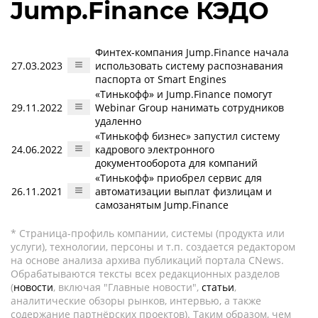
Jump.Finance КЭДО
Финтех-компания Jump.Finance начала
27.03.2023
использовать систему распознавания
паспорта от Smart Engines
«Тинькофф» и Jump.Finance помогут
29.11.2022
Webinar Group нанимать сотрудников
удаленно
«Тинькофф бизнес» запустил систему
24.06.2022
кадрового электронного
документооборота для компаний
«Тинькофф» приобрел сервис для
26.11.2021
автоматизации выплат физлицам и
самозанятым Jump.Finance
* Страница-профиль компании, системы (продукта или
услуги), технологии, персоны и т.п. создается редактором
на основе анализа архива публикаций портала CNews.
Обрабатываются тексты всех редакционных разделов
(
новости
, включая "Главные новости",
статьи
,
аналитические обзоры рынков, интервью, а также
содержание партнёрских проектов). Таким образом, чем