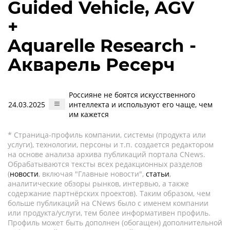
Guided Vehicle, AGV
+
Aquarelle Research -
Акварель Ресерч
Россияне не боятся искусственного
24.03.2025
интеллекта и используют его чаще, чем
им кажется
* Страница-профиль компании, системы (продукта или
услуги), технологии, персоны и т.п. создается редактором
на основе анализа архива публикаций портала CNews.
Обрабатываются тексты всех редакционных разделов
(
новости
, включая "Главные новости",
статьи
,
аналитические обзоры рынков, интервью, а также
содержание партнёрских проектов). Таким образом, чем
больше публикаций на CNews было с именем компании
или продукта/услуги, тем более информативен профиль.
Профиль может быть дополнен (обогащен) дополнительной