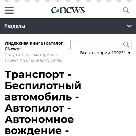
Разделы
Индексная книга (каталог)
CNews
*
Все категории
199231
▼
Получите все материалы
CNews по ключевому слову
Транспорт -
Беспилотный
автомобиль -
Автопилот -
Автономное
вождение -